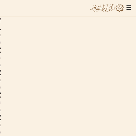
×
☰
سورة الفاتحة
Al-Fatiha
1
سورة البقرة
Al-Baqara
2
سورة آل عمران
Al-i-Imran
3
سورة النساء
An-Nisa
4
سورة المائدة
Al-Ma'ida
5
سورة الأنعام
Al-An'am
6