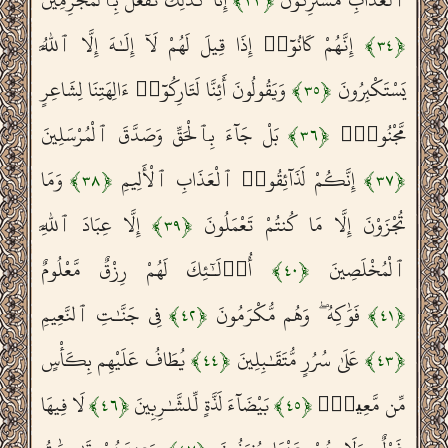
ٱلْعَذَابِ مُشْتَرِكُونَ
إِنَّا كَذَٰلِكَ نَفْعَلُ بِٱلْمُجْرِمِينَ
﴾
٣٣
﴿
إِنَّهُمْ كَانُوٓا۟ إِذَا قِيلَ لَهُمْ لَآ إِلَـٰهَ إِلَّا ٱللَّهُ
﴾
٣٤
﴿
يَسْتَكْبِرُونَ
وَيَقُولُونَ أَئِنَّا لَتَارِكُوٓا۟ ءَالِهَتِنَا لِشَاعِرٍ
﴾
٣٥
﴿
مَّجْنُونٍۭ
بَلْ جَآءَ بِٱلْحَقِّ وَصَدَّقَ ٱلْمُرْسَلِينَ
﴾
٣٦
﴿
إِنَّكُمْ لَذَآئِقُوا۟ ٱلْعَذَابِ ٱلْأَلِيمِ
وَمَا
﴾
٣٨
﴿
﴾
٣٧
﴿
تُجْزَوْنَ إِلَّا مَا كُنتُمْ تَعْمَلُونَ
إِلَّا عِبَادَ ٱللَّهِ
﴾
٣٩
﴿
ٱلْمُخْلَصِينَ
أُو۟لَـٰٓئِكَ لَهُمْ رِزْقٌ مَّعْلُومٌ
﴾
٤٠
﴿
فَوَٰكِهُ ۖ وَهُم مُّكْرَمُونَ
فِى جَنَّـٰتِ ٱلنَّعِيمِ
﴾
٤٢
﴿
﴾
٤١
﴿
عَلَىٰ سُرُرٍ مُّتَقَـٰبِلِينَ
يُطَافُ عَلَيْهِم بِكَأْسٍ
﴾
٤٤
﴿
﴾
٤٣
﴿
مِّن مَّعِينٍۭ
بَيْضَآءَ لَذَّةٍ لِّلشَّـٰرِبِينَ
لَا فِيهَا
﴾
٤٦
﴿
﴾
٤٥
﴿