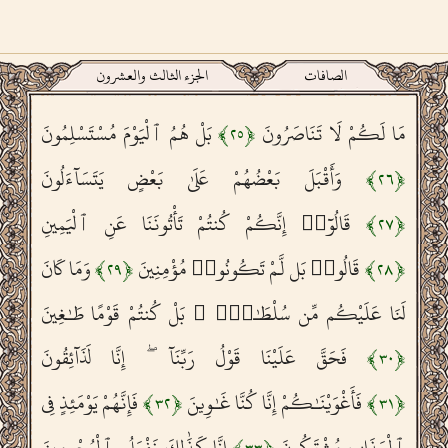
الصافات
الجزء الثالث والعشرون
مَا لَكُمْ لَا تَنَاصَرُونَ
بَلْ هُمُ ٱلْيَوْمَ مُسْتَسْلِمُونَ
﴾
٢٥
﴿
وَأَقْبَلَ بَعْضُهُمْ عَلَىٰ بَعْضٍ يَتَسَآءَلُونَ
﴾
٢٦
﴿
قَالُوٓا۟ إِنَّكُمْ كُنتُمْ تَأْتُونَنَا عَنِ ٱلْيَمِينِ
﴾
٢٧
﴿
قَالُوا۟ بَل لَّمْ تَكُونُوا۟ مُؤْمِنِينَ
وَمَا كَانَ
﴾
٢٩
﴿
﴾
٢٨
﴿
لَنَا عَلَيْكُم مِّن سُلْطَـٰنٍۭ ۖ بَلْ كُنتُمْ قَوْمًا طَـٰغِينَ
فَحَقَّ عَلَيْنَا قَوْلُ رَبِّنَآ ۖ إِنَّا لَذَآئِقُونَ
﴾
٣٠
﴿
فَأَغْوَيْنَـٰكُمْ إِنَّا كُنَّا غَـٰوِينَ
فَإِنَّهُمْ يَوْمَئِذٍ فِى
﴾
٣٢
﴿
﴾
٣١
﴿